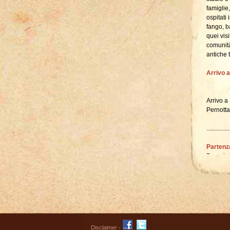
famiglie
ospitati
fango, b
quei vis
comunità
antiche 
Arrivo a
Arrivo a 
Pernotta
...............
Partenz
Dopo la 
crater, 
...............
Nakuru 
Disclaimer
-