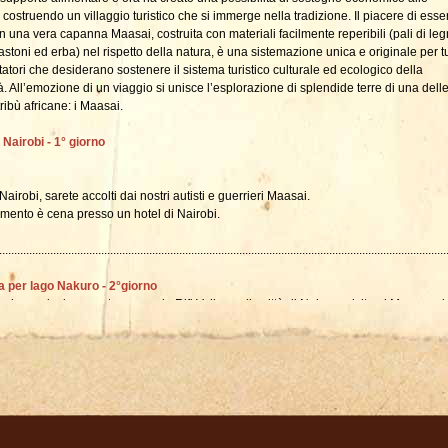
, costruendo un villaggio turistico che si immerge nella tradizione. Il piacere di esse
 in una vera capanna Maasai, costruita con materiali facilmente reperibili (pali di leg
astoni ed erba) nel rispetto della natura, è una sistemazione unica e originale per tu
itatori che desiderano sostenere il sistema turistico culturale ed ecologico della
. All’emozione di un viaggio si unisce l’esplorazione di splendide terre di una delle
tribù africane: i Maasai.
 Nairobi - 1° giorno
Nairobi, sarete accolti dai nostri autisti e guerrieri Maasai.
mento è cena presso un hotel di Nairobi.
.....................................................................................................................................................
a per lago Nakuro - 2°giorno
prima colazione partenza per la Rift Valley nella città di Nakuru, visita al Menengai
sistemazione nel campo tendato.
.....................................................................................................................................................
Park - 3°giorno