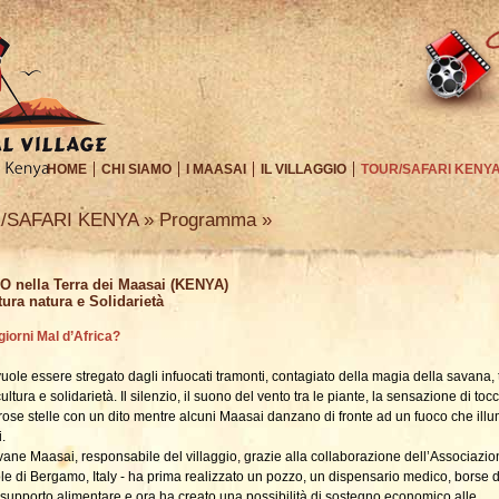
HOME
CHI SIAMO
I MAASAI
IL VILLAGGIO
TOUR/SAFARI KENY
/SAFARI KENYA » Programma »
O nella Terra dei Maasai (KENYA)
tura natura e Solidarietà
giorni Mal d’Africa?
vuole essere stregato dagli infuocati tramonti, contagiato della magia della savana, 
ultura e solidarietà. Il silenzio, il suono del vento tra le piante, la sensazione di toc
ose stelle con un dito mentre alcuni Maasai danzano di fronte ad un fuoco che ill
i.
ane Maasai, responsabile del villaggio, grazie alla collaborazione dell’Associazi
le di Bergamo, Italy - ha prima realizzato un pozzo, un dispensario medico, borse d
 supporto alimentare e ora ha creato una possibilità di sostegno economico alle