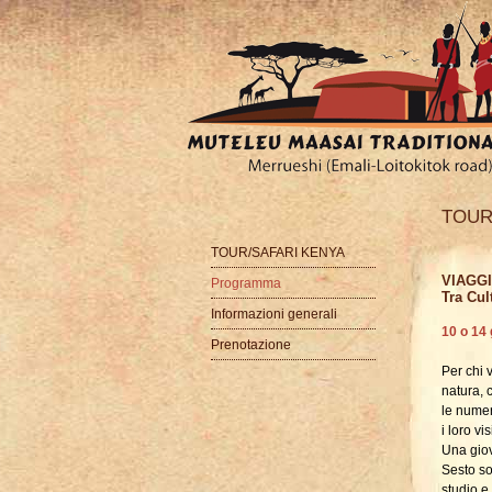
TOUR
TOUR/SAFARI KENYA
VIAGGI
Programma
Tra Cul
Informazioni generali
10 o 14 
Prenotazione
Per chi 
natura, c
le numer
i loro vis
Una giov
Sesto so
studio e