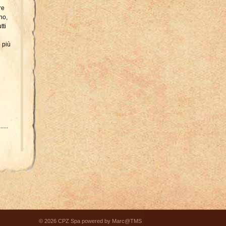
re
no,
tti
 più
......
......
© 2026 CPZ Spa powered by Marc@TMS