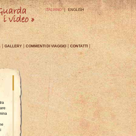
ITALIANO
|
ENGLISH
A
GALLERY
COMMENTI DI VIAGGIO
CONTATTI
tra
care
umina
one
i