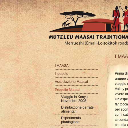
I MAAS
I MAASAI
Prima di
Il popolo
gruppo d
Associazione Maasai
viaggio 
Valley p
Progetto Maasai
vivere a
Viaggio in Kenya
Un’esper
Novembre 2008
far tocc
Distribuzione derrate
per scon
alimentari
con i cat
Esperimento
circonda
piantagione
che dia 