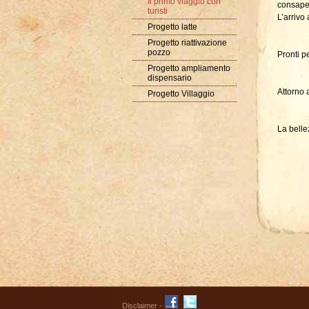
Il primo viaggio con
consapev
turisti
L’arrivo
Progetto latte
Progetto riattivazione
pozzo
Pronti p
Progetto ampliamento
dispensario
Attorno 
Progetto Villaggio
La belle
Disclaimer
-