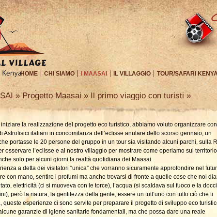
HOME
CHI SIAMO
I MAASAI
IL VILLAGGIO
TOUR/SAFARI KENY
AI » Progetto Maasai » Il primo viaggio con turisti »
 iniziare la realizzazione del progetto eco turistico, abbiamo voluto organizzare co
i Astrofisici italiani in concomitanza dell’eclisse anulare dello scorso gennaio, un
che portasse le 20 persone del gruppo in un tour sia visitando alcuni parchi, sulla Ri
er osservare l’eclisse e al nostro villaggio per mostrare come operiamo sul territorio
nche solo per alcuni giorni la realtà quotidiana dei Maasai.
ienza a detta dei visitatori “unica” che vorranno sicuramente approfondire nel futuro
are con mano, sentire i profumi ma anche trovarsi di fronte a quelle cose che noi di
tato, elettricità (ci si muoveva con le torce), l’acqua (si scaldava sul fuoco e la docc
ini), però la natura, la gentilezza della gente, essere un tutt’uno con tutto ciò che ti
, queste esperienze ci sono servite per preparare il progetto di sviluppo eco turisti
alcune garanzie di igiene sanitarie fondamentali, ma che possa dare una reale