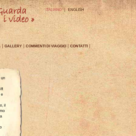
ITALIANO
|
ENGLISH
A
GALLERY
COMMENTI DI VIAGGIO
CONTATTI
n un
ft
 e
, il
amo
ia
co